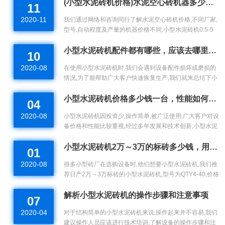
(小型水泥砖机价格)水泥空心砖机器多少钱一台?
11
2020-11
我们通过网络和咨询同行了解水泥空心砖机价格,不同厂家,
型号,自动程度及产量的机器价格不同,小型水泥砖机0.5-5
万元,大型报价5-30多万,了解设备具体多少钱咨询厂家....
小型水泥砖机配件都有哪些，应该去哪里购买？
10
2020-08
在使用小型水泥砖机时,我们会遇到设备配件损坏或磨损的
情况,为了能帮助广大客户快速恢复生产,我们就来总结下小
型水泥砖机配件有哪些,以及这些配件应该去哪里购买....
小型水泥砖机价格多少钱一台，性能如何？（附生产视频）
04
2020-08
小型水泥砖机因投资少,操作简单,被广泛使用,广大客户对设
备价格和性能比较重视,经过多年发展和技术创新,小型水泥
砖机性能还是比较稳定的,价格为0.5-8万元,您有很大的选
择空间....
小型水泥砖机2万～3万的标砖多少钱，用哪个型号？
01
2020-08
很多小型砖厂在选购设备时,他们想要小型水泥砖机,我们推
荐日产2万～3万标砖的小型水泥砖机,型号为QTY4-40,价格
在0.5-2万元,是目前使用比较多且性能比较稳定的设备....
解析小型水泥砖机的操作步骤和注意事项
07
2020-04
对于结构简单的小型水泥砖机来说,操作起来并不容易,我们
建议操作人员应该进行技术培训,了解设备的操作步骤和注